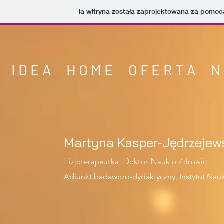
Ta witryna została zaprojektowana za pomoc
I D E A
H O M E
O F E R T A
N 
Martyna Kasper-Jędrzejew
Fizjoterapeutka, Doktor Nauk o Zdrowiu
Adiunkt badawczo-dydaktyczny, Instytut Nauk